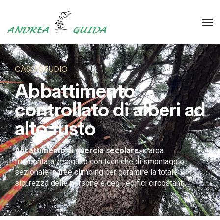
CASO STUDIO
Abbattimento
controllato di alberi ad
alto fusto
Abbattimento di quercia secolare
in area
frequentata, eseguito con tecniche di smontaggio
sezionale in tree climbing per garantire la totale
sicurezza delle persone e degli edifici circostanti.