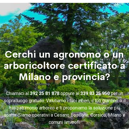
Cerchi un agronomo o un
arboricoltore certificato a
Milano e provincia?
Chiamaci al
392 25 81 878
oppure al
339 83 25 950
per un
sopralluogo gratuito. Valutiamo i tuoi alberi, il tuo giardino o il
tuo patrimonio arboreo e ti proponiamo la soluzione più
adatta. Siamo operativi a Cesano Boscone, Corsico, Milano e
comuni limitrofi.