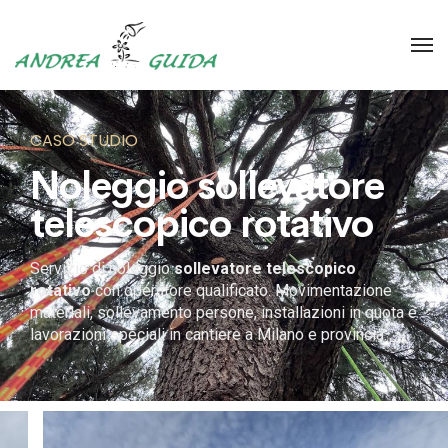
CASO STUDIO
Noleggio sollevatore
telescopico rotativo
Servizio di noleggio
sollevatore telescopico
rotativo
con operatore qualificato. Movimentazione
materiali, sollevamento persone, installazioni in quota e
lavorazioni speciali in cantiere a Milano e provincia.