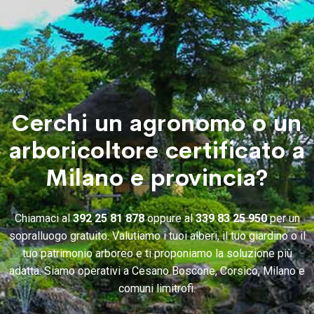
Cerchi un agronomo o un
arboricoltore certificato a
Milano e provincia?
Chiamaci al
392 25 81 878
oppure al
339 83 25 950
per un
sopralluogo gratuito. Valutiamo i tuoi alberi, il tuo giardino o il
tuo patrimonio arboreo e ti proponiamo la soluzione più
adatta. Siamo operativi a Cesano Boscone, Corsico, Milano e
comuni limitrofi.