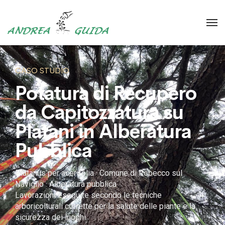
CASO STUDIO
Potatura di Recupero
da Capitozzatura su
Platani in
Alberatura
Pubblica
Platanus per acerifolia · Comune di Robecco sul
Naviglio · Alberatura pubblica
Lavorazioni eseguite secondo le tecniche
arboricolturali corrette per la salute delle piante e la
sicurezza dei luoghi.