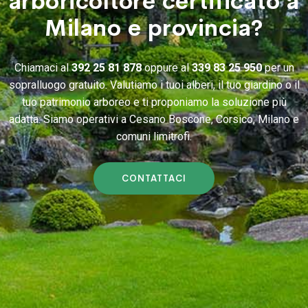
arboricoltore certificato a
Milano e provincia?
Chiamaci al
392 25 81 878
oppure al
339 83 25 950
per un
sopralluogo gratuito. Valutiamo i tuoi alberi, il tuo giardino o il
tuo patrimonio arboreo e ti proponiamo la soluzione più
adatta. Siamo operativi a Cesano Boscone, Corsico, Milano e
comuni limitrofi.
CONTATTACI